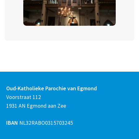
Oud-Katholieke Parochie van Egmond
Voorstraat 112
1931 AN Egmond aan Zee
IBAN
NL32RABO0315703245