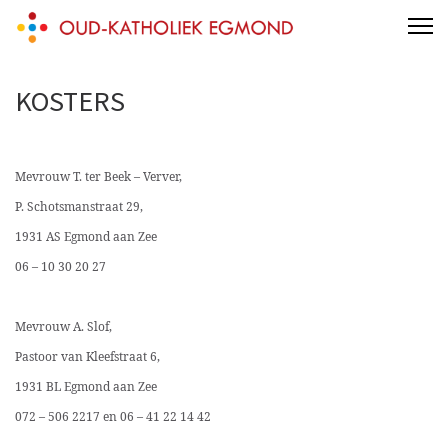
Skip
Oud-Katholieke Parochie van Egmond
to
content
KOSTERS
(Press
Enter)
Mevrouw T. ter Beek – Verver,
P. Schotsmanstraat 29,
1931 AS
Egmond aan Zee
06 – 10 30 20 27
Mevrouw
A. Slof,
Pastoor van Kleefstraat 6,
1931 BL Egmond aan Zee
072 – 506 2217 en 06 – 41 22 14 42