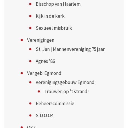
Bisschop van Haarlem
Kijk in de kerk
Sexueel misbruik
Verenigingen
St. Jan | Mannenvereniging 75 jaar
Agnes ’86
Ver.geb. Egmond
Verenigingsgebouw Egmond
Trouwen op ’t strand!
Beheerscommissie
S.T.O.O.P.
OK?