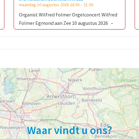
maandag 10 augustus 2026 20:30
–
21:30
Organist Wilfred Folmer Orgelconcert Wilfred
Folmer Egmond aan Zee 10 augustus 2026 –
Johann Christoph Kellner (1736–1803)
Präludium C-Dur – Johann Sebastian Bach
(1685–1750) …
Waar vindt u ons?