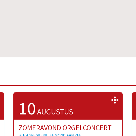
>>
>>
10
AUGUSTUS
ZOMERAVOND ORGELCONCERT
STE AGNESKERK, EGMOND AAN ZEE