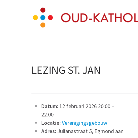
Skip
Oud-Katholieke Par
to
content
(Press
Enter)
LEZING ST. JAN
Datum:
12 februari 2026 20:00
–
22:00
Locatie:
Verenigingsgebouw
Adres:
Julianastraat 5, Egmond aan