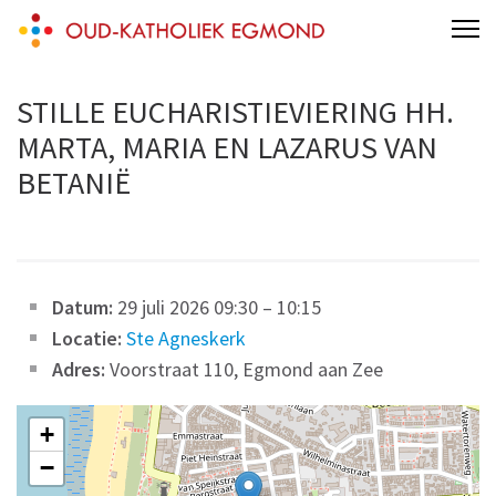
Skip
Oud-Katholieke Parochie van Egmond
to
content
STILLE EUCHARISTIEVIERING HH.
(Press
Enter)
MARTA, MARIA EN LAZARUS VAN
BETANIË
Datum:
29 juli 2026 09:30
–
10:15
Locatie:
Ste Agneskerk
Adres:
Voorstraat 110, Egmond aan Zee
+
−