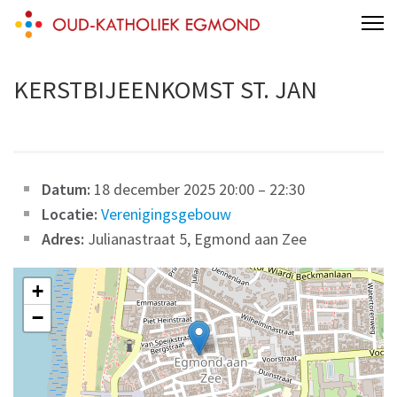
Skip
Oud-Katholieke Parochie van Egmond
to
content
KERSTBIJEENKOMST ST. JAN
(Press
Enter)
Datum:
18 december 2025 20:00
–
22:30
Locatie:
Verenigingsgebouw
Adres:
Julianastraat 5, Egmond aan Zee
+
−